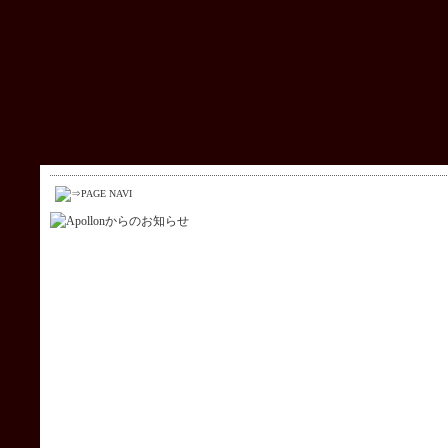
株式会社アポロン（Apollon）：恵比寿・中目
黒・代官山の賃貸・不動産
ホーム
物件検索
Apoll