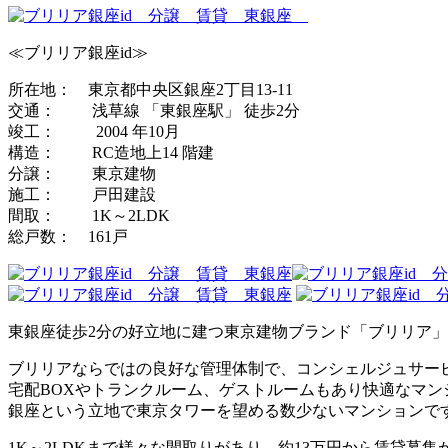
≪ブリリア銀座id≫
所在地： 東京都中央区銀座2丁目13-11
交通： 浅草線 「東銀座駅」 徒歩2分
竣工： 2004 年10月
構造： RC造地上14 階建
分譲： 東京建物
施工： 戸田建設
間取： 1K～2LDK
総戸数： 161戸
東銀座徒歩2分の好立地に建つ東京建物ブランド「ブリリア
ブリリアならではの良好な管理体制で、コンシェルジュサー
宅配BOXやトランクルーム、ゲストルームもあり快適なマ
銀座という立地で東京タワーを望める数少ないマンションで
1K～2LDKまで様々な間取りがあり、約13万円から賃貸募集