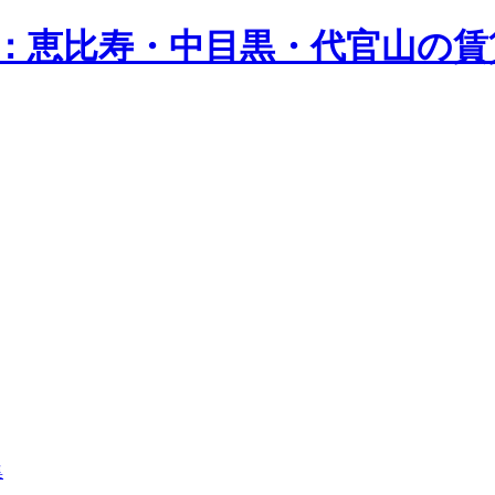
n）：恵比寿・中目黒・代官山の
集