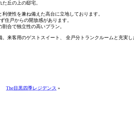
れた丘の上の邸宅。
と利便性を兼ね備えた高台に立地しております。
らず住戸からの開放感があります。
基の割合で独立性の高いプラン。
備。来客用のゲストスイート、 全戸分トランクルームと充実し
The目黒四季レジデンス
»