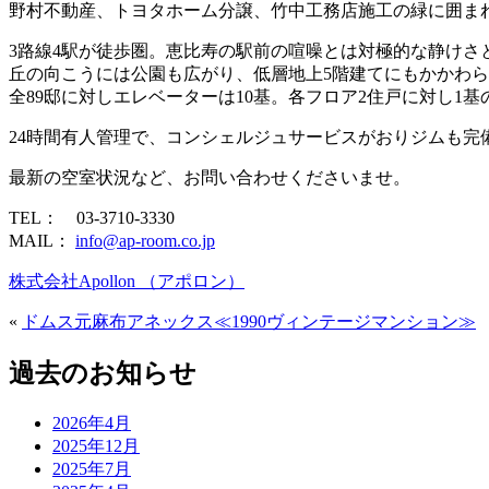
野村不動産、トヨタホーム分譲、竹中工務店施工の緑に囲ま
3路線4駅が徒歩圏。恵比寿の駅前の喧噪とは対極的な静けさ
丘の向こうには公園も広がり、低層地上5階建てにもかかわ
全89邸に対しエレベーターは10基。各フロア2住戸に対し1
24時間有人管理で、コンシェルジュサービスがおりジムも完
最新の空室状況など、お問い合わせくださいませ。
TEL： 03-3710-3330
MAIL：
info@ap-room.co.jp
株式会社Apollon （アポロン）
«
ドムス元麻布アネックス≪1990ヴィンテージマンション≫
過去のお知らせ
2026年4月
2025年12月
2025年7月