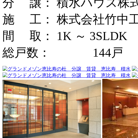
分 譲： 積水ハウス株
施 工： 株式会社竹中
間 取： 1K ～ 3SLDK
総戸数： 144戸