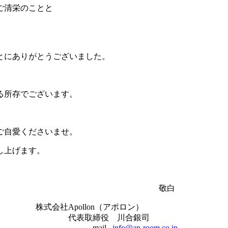
ご清栄のことと
とにありがとうございました。
る所存でございます。
ご自愛くださいませ。
し上げます。
白
株式会社Apollon（アポロン）
代表取締役 川合銀司
mail
info@ap-room.co.jp