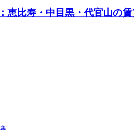
n）：恵比寿・中目黒・代官山の
ス
特集